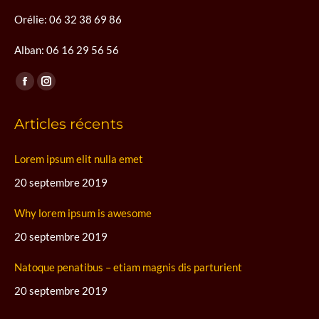
Orélie: 06 32 38 69 86
Alban: 06 16 29 56 56
Trouvez nous sur :
La
La
page
page
Articles récents
Facebook
Instagram
s'ouvre
s'ouvre
Lorem ipsum elit nulla emet
dans
dans
une
une
20 septembre 2019
nouvelle
nouvelle
Why lorem ipsum is awesome
fenêtre
fenêtre
20 septembre 2019
Natoque penatibus – etiam magnis dis parturient
20 septembre 2019