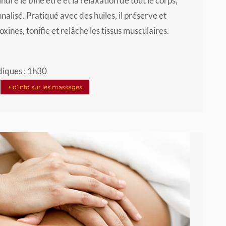
re le bine être et la relaxation de tout le corps,
alisé. Pratiqué avec des huiles, il préserve et
toxines, tonifie et relâche les tissus musculaires.
diques : 1h30
+ d’info sur les massages