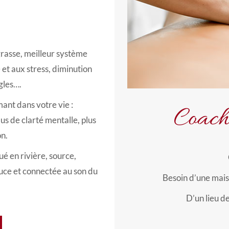
grasse, meilleur système
 et aux stress, diminution
ègles….
mant dans votre vie :
Coachi
s de clarté mentalle, plus
on.
é en rivière, source,
uce et connectée au son du
Besoin d’une mais
D’un lieu de